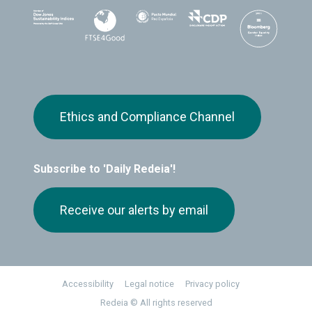
Ethics and Compliance Channel
Subscribe to 'Daily Redeia'!
Receive our alerts by email
Footer
Accessibility
Legal notice
Privacy policy
Redeia © All rights reserved