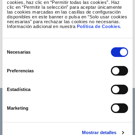
reintroduction project in Catalonia"
cookies, haz clic en “Permitir todas las cookies”. Haz
clic en “Permitir la selección” para aceptar únicamente
(ZIP - 92.05 MB)
las cookies marcadas en las casillas de configuración
disponibles en este banner o pulsa en “Solo usar cookies
Download
necesarias” para rechazar las cookies no necesarias.
Información adicional en nuestra
Política de Cookies
.
Attachments list...
Selección
Necesarias
de
Video Script "Programa de reintroducción
consentimiento
del buitre negro en Cataluña"
(PDF - 34.33
Preferencias
KB)
Download
Estadística
Marketing
Footer TOP
About us
Our services
Jobs
Press office
Mostrar detalles