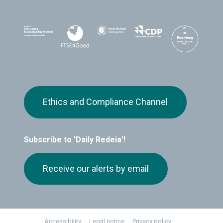
Ethics and Compliance Channel
Subscribe to 'Daily Redeia'!
Receive our alerts by email
Footer
Accessibility
Legal notice
Privacy policy