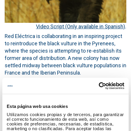
Video Script (Only available in Spanish)
.
Red Eléctrica is collaborating in an inspiring project
to reintroduce the black vulture in the Pyrenees,
where the species is attempting to re-establish its
former area of distribution. A new colony has now
settled midway between black vulture populations in
France and the Iberian Peninsula.
Publication Date
04.03.2015
Author
www.ree.es
Esta página web usa cookies
Utilizamos cookies propias y de terceros, para garantizar
el correcto funcionamiento de esta web, así como
cookies de preferencias, necesarias, de estadística,
Donload video "The black vulture
marketing o no clasificadas. Para aceptar todas las