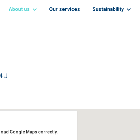
About us
Our services
Sustainability
4 J
 load Google Maps correctly.