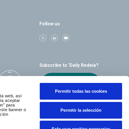
Follow us
Subscribe to 'Daily Redeia'!
Receive our
alerts by email
Permitir todas las cookies
ta web, así
ra aceptar
ón” para
este banner o
Permitir la selección
ción
Solo usar cookies necesarias