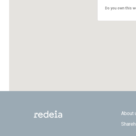
Do you own this w
Footer
About 
Shareh