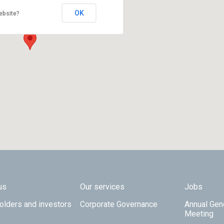
OK
ebsite?
 TOP
us
Our services
Jobs
olders and investors
Corporate Governance
Annual Gen
Meeting