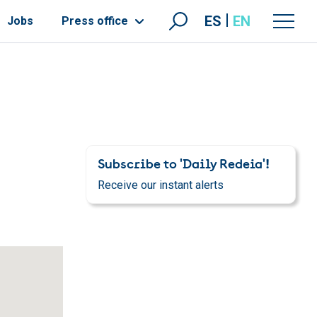
ES
EN
Jobs
Press office
Subscribe to 'Daily Redeia'!
Receive our instant alerts