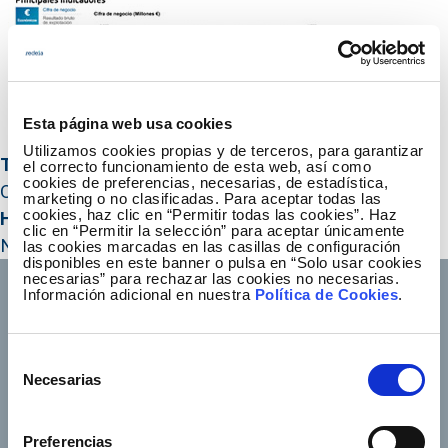
Esta página web usa cookies
Utilizamos cookies propias y de terceros, para garantizar
Title HTML
el correcto funcionamiento de esta web, así como
cookies de preferencias, necesarias, de estadística,
On-line KPIs on Corporate Governance
marketing o no clasificadas. Para aceptar todas las
cookies, haz clic en “Permitir todas las cookies”. Haz
Hidden year
clic en “Permitir la selección” para aceptar únicamente
No
las cookies marcadas en las casillas de configuración
disponibles en este banner o pulsa en “Solo usar cookies
necesarias” para rechazar las cookies no necesarias.
Información adicional en nuestra
Política de Cookies
.
Selección
Footer TOP
About us
Our services
Necesarias
de
Jobs
Press office
consentimiento
Shareholders and
Corporate Governance
Preferencias