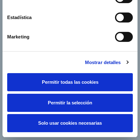
investors
Annual General
Suppliers
Estadística
Shareholders’ Meeting
e-Factura
Contact
Marketing
Our companies
Mostrar detalles
Permitir todas las cookies
Follow us
Permitir la selección
Solo usar cookies necesarias