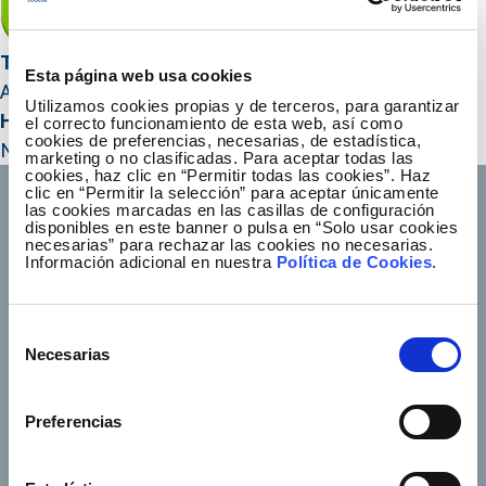
Title HTML
Esta página web usa cookies
Amendments to Corporate Bylaws
Utilizamos cookies propias y de terceros, para garantizar
Hidden year
el correcto funcionamiento de esta web, así como
cookies de preferencias, necesarias, de estadística,
No
marketing o no clasificadas. Para aceptar todas las
cookies, haz clic en “Permitir todas las cookies”. Haz
clic en “Permitir la selección” para aceptar únicamente
las cookies marcadas en las casillas de configuración
disponibles en este banner o pulsa en “Solo usar cookies
necesarias” para rechazar las cookies no necesarias.
Información adicional en nuestra
Política de Cookies
.
Footer TOP
About us
Our services
Jobs
Press office
Selección
Necesarias
de
Shareholders and
Corporate Governance
investors
consentimiento
Preferencias
Annual General
Suppliers
Shareholders’ Meeting
e-Factura
Contact