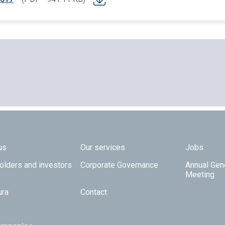
.
 TOP
us
Our services
Jobs
olders and investors
Corporate Governance
Annual Gen
Meeting
ura
Contact