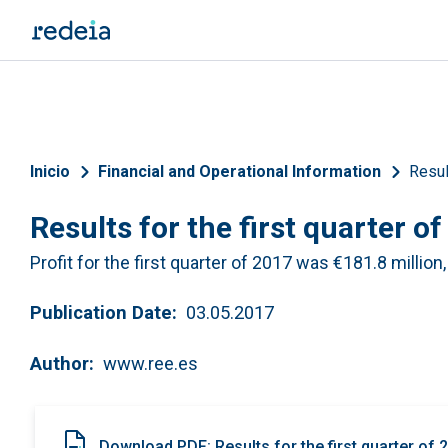
Skip to main content
Breadcrumb
Inicio
Financial and Operational Information
Resul
Results for the first quarter o
Profit for the first quarter of 2017 was €181.8 million,
Publication Date
03.05.2017
Author
www.ree.es
Download PDF: Results for the first quarter of 