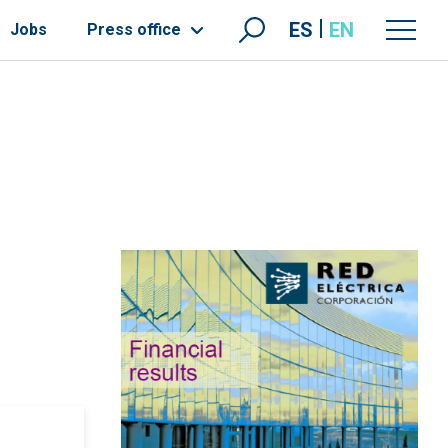
ES
EN
Jobs
Press office