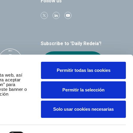
Follow us
Subscribe to 'Daily Redeia'!
Receive our
alerts by email
Permitir todas las cookies
ta web, así
ra aceptar
ón” para
este banner o
Permitir la selección
ción
Solo usar cookies necesarias