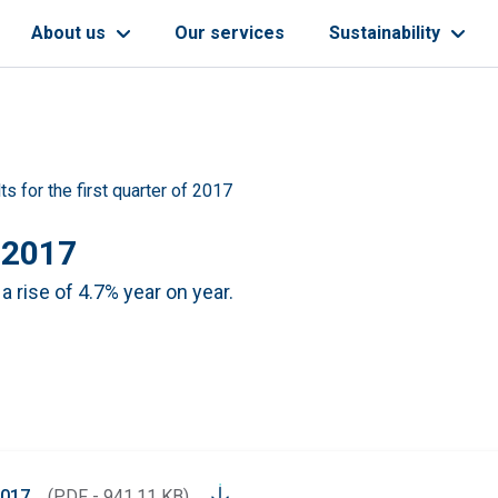
About us
Our services
Sustainability
ts for the first quarter of 2017
f 2017
 a rise of 4.7% year on year.
2017
(PDF - 941.11 KB)