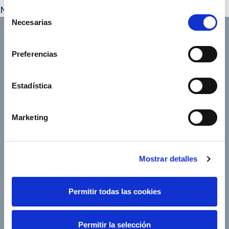
No
Selección
Necesarias
de
consentimiento
Preferencias
Footer TOP
About us
Our services
Estadística
Jobs
Press office
Shareholders and
Corporate Governance
Marketing
investors
Annual General
Suppliers
Shareholders’ Meeting
Mostrar detalles
e-Factura
Contact
Permitir todas las cookies
Our companies
Permitir la selección