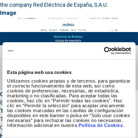
the company Red Eléctrica de España, S.A.U.
Image
Esta página web usa cookies
Utilizamos cookies propias y de terceros, para garantizar
el correcto funcionamiento de esta web, así como
cookies de preferencias, necesarias, de estadística,
Caption
marketing o no clasificadas. Para aceptar todas las
cookies, haz clic en “Permitir todas las cookies”. Haz
Board of Directors
clic en “Permitir la selección” para aceptar únicamente
Title HTML
las cookies marcadas en las casillas de configuración
disponibles en este banner o pulsa en “Solo usar cookies
Transfer of the corporate web page of Red Eléctrica
necesarias” para rechazar las cookies no necesarias.
Información adicional en nuestra
Política de Cookies
.
Corporación, which is now www.redeia.com
Hidden year