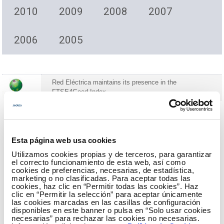
2010
2009
2008
2007
2006
2005
2018
Red Eléctrica maintains its presence in the
FTSE4Good Index.
The level of performance of Red Eléctrica in
the field of corporate responsibility and
Esta página web usa cookies
sustainability are subjected to continuous
Utilizamos cookies propias y de terceros, para garantizar
el correcto funcionamiento de esta web, así como
analysis and assessment whose results are
cookies de preferencias, necesarias, de estadística,
used by socially responsible investors in
marketing o no clasificadas. Para aceptar todas las
cookies, haz clic en “Permitir todas las cookies”. Haz
building their investment portfolios.
clic en “Permitir la selección” para aceptar únicamente
las cookies marcadas en las casillas de configuración
disponibles en este banner o pulsa en “Solo usar cookies
necesarias” para rechazar las cookies no necesarias.
Subscribe to 'Daily Redeia'!