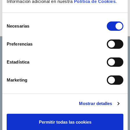
Información adicional en nuestra
Política de Cookies
.
Receive our instant alerts
Selección
Necesarias
de
consentimiento
Preferencias
Estadística
Footer TOP
About us
Our services
Jobs
Press office
Marketing
Shareholders and
Corporate Governance
investors
Mostrar detalles
Annual General
Suppliers
Shareholders’ Meeting
e-Factura
Contact
Permitir todas las cookies