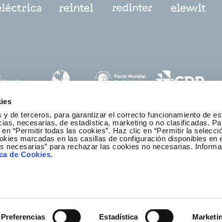
ies
 y de terceros, para garantizar el correcto funcionamiento de es
as, necesarias, de estadística, marketing o no clasificadas. Pa
 en “Permitir todas las cookies”. Haz clic en “Permitir la selecci
okies marcadas en las casillas de configuración disponibles en 
es necesarias” para rechazar las cookies no necesarias. Informa
thics and Compliance Channel
ica de Cookies
.
Preferencias
Estadística
Marketi
r
ibility
Legal notice
Privacy policy
Redeia © All rights re