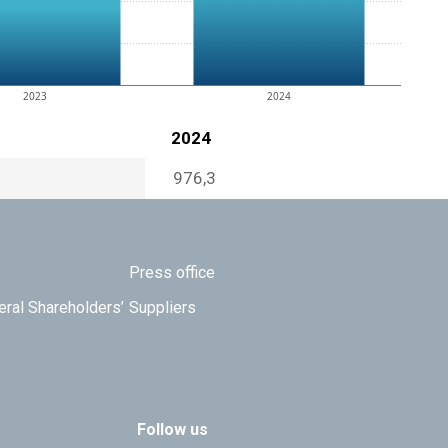
2023
2024
2024
976,3
Press office
eral Shareholders’
Suppliers
Follow us