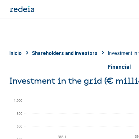
Skip to main content
Breadcrumb
Inicio
Shareholders and investors
Investment in t
Financial
Investment in the grid (€ milli
1,000
1,000
800
600
39
383.1