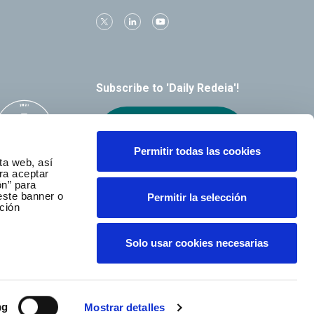
Subscribe to 'Daily Redeia'!
Receive our
alerts by email
Permitir todas las cookies
ta web, así
ra aceptar
ón” para
este banner o
Permitir la selección
ción
Solo usar cookies necesarias
ng
Mostrar detalles
served