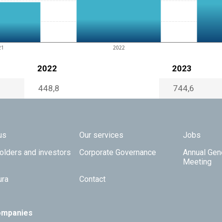
21
2022
2022
2023
448,8
744,6
 TOP
us
Our services
Jobs
olders and investors
Corporate Governance
Annual Gen
Meeting
ura
Contact
ompanies