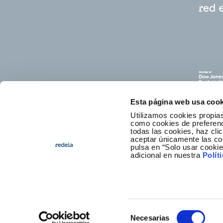
Esta página web usa cook
Utilizamos cookies propias
como cookies de preferenci
todas las cookies, haz clic
aceptar únicamente las co
pulsa en “Solo usar cooki
E
adicional en nuestra
Polít
Selección
Necesarias
Foote
Access