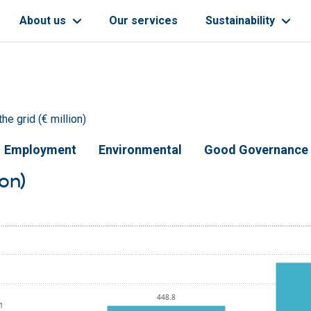
About us
Our services
Sustainability
he grid (€ million)
Employment
Environmental
Good Governance
on)
448.8
1