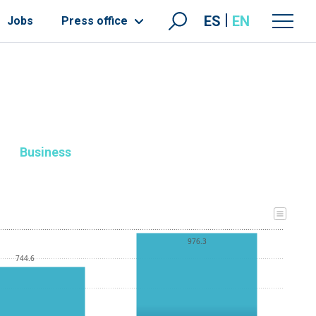
ES
EN
Jobs
Press office
Business
976.3
744.6