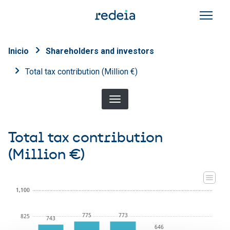
Skip to main content
Breadcrumb
Inicio
Shareholders and investors
Total tax contribution (Million €)
Total tax contribution
(Million €)
1,100
1,100
775
773
825
743
646