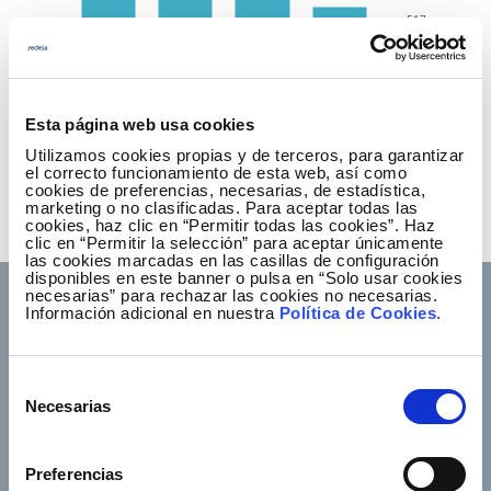
517
550
275
Esta página web usa cookies
0
0
2020
2021
2022
2023
2024
Utilizamos cookies propias y de terceros, para garantizar
el correcto funcionamiento de esta web, así como
cookies de preferencias, necesarias, de estadística,
2020
2021
2022
2023
2024
marketing o no clasificadas. Para aceptar todas las
cookies, haz clic en “Permitir todas las cookies”. Haz
743
775
773
646
517
clic en “Permitir la selección” para aceptar únicamente
las cookies marcadas en las casillas de configuración
disponibles en este banner o pulsa en “Solo usar cookies
necesarias” para rechazar las cookies no necesarias.
Información adicional en nuestra
Política de Cookies
.
Selección
Footer TOP
About us
Our services
Necesarias
de
Jobs
Press office
consentimiento
Shareholders and
Corporate Governance
Preferencias
investors