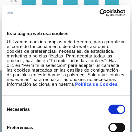
60%
40%
20%
Esta página web usa cookies
0%
0%
2020
2021
2022
2023
2024
Utilizamos cookies propias y de terceros, para garantizar
el correcto funcionamiento de esta web, así como
cookies de preferencias, necesarias, de estadística,
2020
2021
2022
2023
2024
marketing o no clasificadas. Para aceptar todas las
cookies, haz clic en “Permitir todas las cookies”. Haz
70,0
70,0
70,0
69,6
69,6
clic en “Permitir la selección” para aceptar únicamente
las cookies marcadas en las casillas de configuración
disponibles en este banner o pulsa en “Solo usar cookies
necesarias” para rechazar las cookies no necesarias.
Información adicional en nuestra
Política de Cookies
.
Selección
Footer TOP
About us
Our services
Necesarias
de
Jobs
Press office
consentimiento
Shareholders and
Corporate Governance
Preferencias
investors