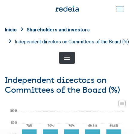
Skip to main content
Breadcrumb
Inicio
Shareholders and investors
Independent directors on Committees of the Board (%)
Independent directors on
Committees of the Board (%)
100%
100%
80%
70%
70%
70%
69.6%
69.6%