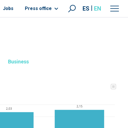
ES
EN
Jobs
Press office
Business
2,15
2,03