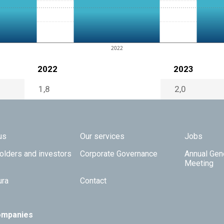
2022
2022
2023
1,8
2,0
 TOP
us
Our services
Jobs
olders and investors
Corporate Governance
Annual Gen
Meeting
ura
Contact
ompanies