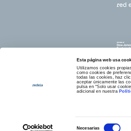
Esta página web usa cook
Utilizamos cookies propias
como cookies de preferenci
todas las cookies, haz clic
aceptar únicamente las co
pulsa en “Solo usar cooki
E
adicional en nuestra
Polít
Selección
Necesarias
Foote
Access