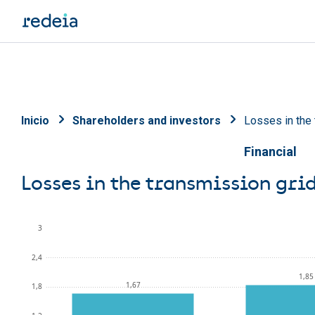
Skip to main content
Breadcrumb
Inicio
Shareholders and investors
Losses in the
Financial
Losses in the transmission gr
3
2,4
1,85
1,67
1,8