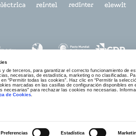
ies
 y de terceros, para garantizar el correcto funcionamiento de es
as, necesarias, de estadística, marketing o no clasificadas. Pa
 en “Permitir todas las cookies”. Haz clic en “Permitir la selecci
okies marcadas en las casillas de configuración disponibles en 
es necesarias” para rechazar las cookies no necesarias. Informa
thics and Compliance Channel
ica de Cookies
.
Preferencias
Estadística
Marketi
r
ibility
Legal notice
Privacy policy
Redeia © All rights re