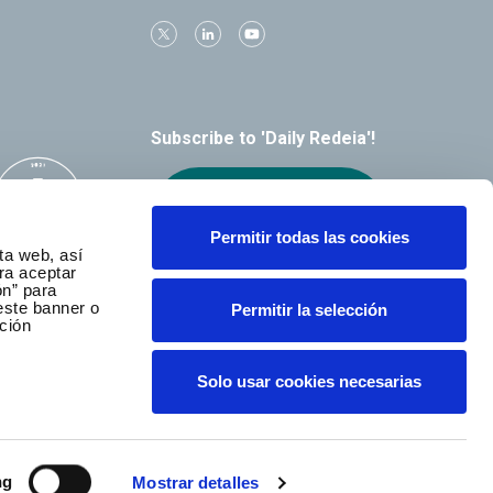
Subscribe to 'Daily Redeia'!
Receive our
alerts by email
Permitir todas las cookies
ta web, así
ra aceptar
ón” para
este banner o
Permitir la selección
ción
Solo usar cookies necesarias
ng
Mostrar detalles
served