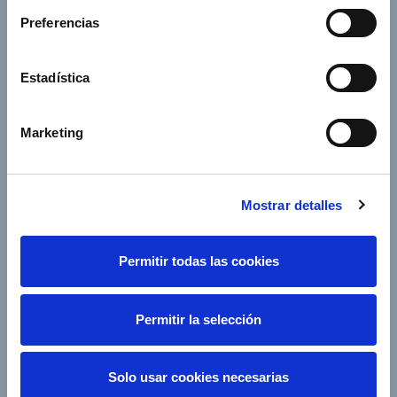
Jobs
Press office
Preferencias
Shareholders and
Corporate Governance
investors
Estadística
Annual General
Suppliers
Shareholders’ Meeting
Marketing
e-Factura
Contact
Mostrar detalles
Our companies
Permitir todas las cookies
Permitir la selección
Follow us
Solo usar cookies necesarias