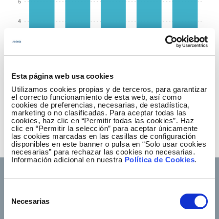
6
4
2
0
0
2020
2021
2022
2023
2024
Esta página web usa cookies
2020
2021
2022
2023
2024
Utilizamos cookies propias y de terceros, para garantizar
el correcto funcionamiento de esta web, así como
cookies de preferencias, necesarias, de estadística,
8,0
8,1
8,1
8,2
8,3
marketing o no clasificadas. Para aceptar todas las
cookies, haz clic en “Permitir todas las cookies”. Haz
clic en “Permitir la selección” para aceptar únicamente
Global indicators of perception studies interest
las cookies marcadas en las casillas de configuración
groups (0-10 rating)
disponibles en este banner o pulsa en “Solo usar cookies
necesarias” para rechazar las cookies no necesarias.
Información adicional en nuestra
Política de Cookies
.
Selección
Necesarias
de
Footer TOP
About us
Our services
consentimiento