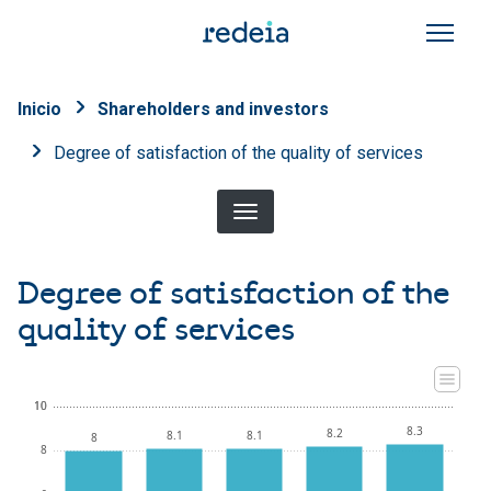
Skip to main content
Breadcrumb
Inicio
Shareholders and investors
Degree of satisfaction of the quality of services
Degree of satisfaction of the
quality of services
10
10
8.3
8.2
8.1
8.1
8
8